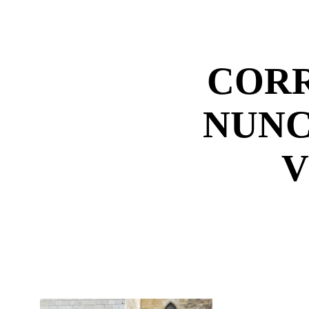
COR
NUNC
V