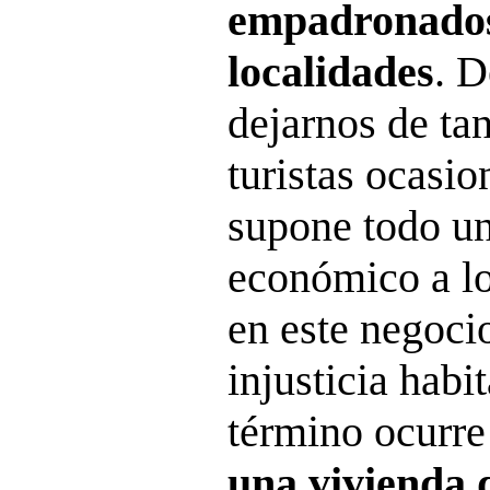
empadronados
localidades
. D
dejarnos de ta
turistas ocasio
supone todo un
económico a lo
en este negoci
injusticia habi
término ocurre
una vivienda 