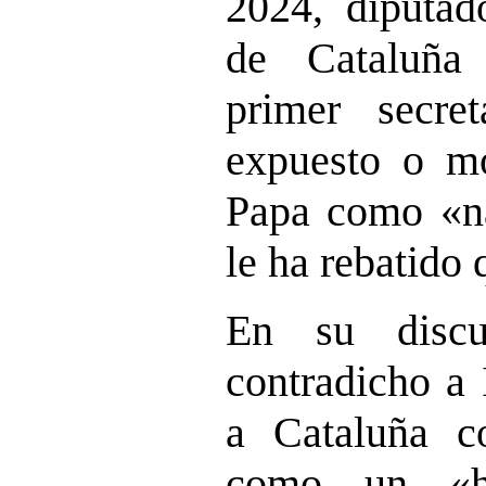
2024, diputad
de Cataluña
primer secr
expuesto o mo
Papa como «n
le ha rebatido 
En su discu
contradicho a 
a Cataluña c
como un «ho