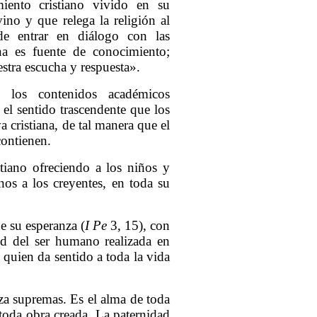
miento cristiano vivido en su
ino y que relega la religión al
 de entrar en diálogo con las
iana es fuente de conocimiento;
estra escucha y respuesta».
e los contenidos académicos
el sentido trascendente que los
 cristiana, de tal manera que el
contienen.
istiano ofreciendo a los niños y
nos a los creyentes, en toda su
de su esperanza (
I Pe
3, 15), con
ud del ser humano realizada en
 quien da sentido a toda la vida
za supremas. Es el alma de toda
e toda obra creada. La paternidad