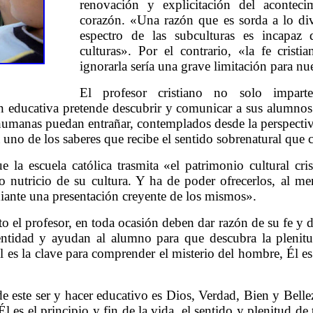
renovación y explicitación del aconteci
corazón. «Una razón que es sorda a lo div
espectro de las subculturas es incapaz
culturas». Por el contrario, «la fe crist
ignorarla sería una grave limitación para nu
El profesor cristiano no solo impart
ón educativa pretende descubrir y comunicar a sus alumnos 
humanas puedan entrañar, contemplados desde la perspectiva
uno de los saberes que recibe el sentido sobrenatural que 
e la escuela católica trasmita «el patrimonio cultural cr
o nutricio de su cultura. Y ha de poder ofrecerlos, al me
diante una presentación creyente de los mismos».
to el profesor, en toda ocasión deben dar razón de su fe y 
identidad y ayudan al alumno para que descubra la plenit
 es la clave para comprender el misterio del hombre, Él es
e este ser y hacer educativo es Dios, Verdad, Bien y Belle
l es el principio y fin de la vida, el sentido y plenitud d