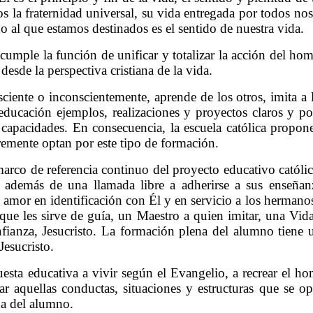
os la fraternidad universal, su vida entregada por todos n
o al que estamos destinados es el sentido de nuestra vida.
cumple la función de unificar y totalizar la acción del ho
desde la perspectiva cristiana de la vida.
iente o inconscientemente, aprende de los otros, imita a lo
 educación ejemplos, realizaciones y proyectos claros y p
capacidades. En consecuencia, la escuela católica propon
remente optan por este tipo de formación.
marco de referencia continuo del proyecto educativo católi
 además de una llamada libre a adherirse a sus enseñanz
l amor en identificación con Él y en servicio a los hermano
e les sirve de guía, un Maestro a quien imitar, una Vid
ianza, Jesucristo. La formación plena del alumno tiene u
Jesucristo.
puesta educativa a vivir según el Evangelio, a recrear el 
r aquellas conductas, situaciones y estructuras que se o
a del alumno.