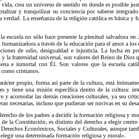
a vida, crea un universo de sentido en donde es posible just
totalizar y tranquilizar su conciencia por saberse integra
la verdad. La enseñanza de la religión católica es básica y 
la escuela no sólo hace presente la plenitud salvadora en Je
ón humanizadora a través de la educación para el amor a lo
aciones de odio, desigualdad e injusticia. La lucha en pro
paz y la fraternidad universal, son valores del Reino de Dios 
plena e inmortal con Él. Son valores que la escuela cat
como cristianos.
rácter propio, forma así parte de la cultura, está íntimame
les y tiene una misión específica dentro de la cultura: int
e y acomodar las demás creaciones culturales, ya sea criti
an necesarias, incluso que pudieran ser nocivas en su desa
derecho de los padres a decidir la formación religiosa y mor
 de la Constitución, es distinto del derecho a elegir centro
e Derechos Económicos, Sociales y Culturales, aunque tamb
elegir una determinada formación religiosa y moral».