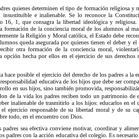
dres quienes determinen el tipo de formación religiosa y 
 insustituible e inalienable. Se lo reconoce la Constitu
lo 16, 1, que consagra la libertad ideológica y religiosa
 formación de la conciencia moral de los alumnos al marg
remente la Religión y Moral católica, el Estado debe reco
alumnos queda asegurada por quienes tienen el deber y el d
recibir otra formación de la conciencia moral, violentar
la opción hecha por ellos en el ejercicio de sus derechos 
ia hace posible el ejercicio del derecho de los padres a la 
 responsabilidad educativa de los hijos que debe ser compa
rollo en sus hijos, sino también promovida, responsabilizá
on de la vida los padres reciben todo un patrimonio de ex
eber inalienable de trasmitirlo a los hijos: educarlos en el
en el ejercicio responsable de su libertad moral y de su c
bre todo, en el encuentro con Dios.
s padres sea efectiva conviene motivar, coordinar y alime
os padres con la acción educativa del colegio. Es necesari