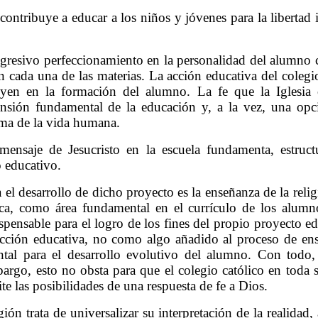
ontribuye a educar a los niños y jóvenes para la libertad i
ogresivo perfeccionamiento en la personalidad del alumno 
 cada una de las materias. La acción educativa del colegi
uyen en la formación del alumno. La fe que la Iglesia c
nsión fundamental de la educación y, a la vez, una opc
tima de la vida humana.
mensaje de Jesucristo en la escuela fundamenta, estruc
o educativo.
el desarrollo de dicho proyecto es la enseñanza de la reli
lica, como área fundamental en el currículo de los alumn
ispensable para el logro de los fines del propio proyecto e
 acción educativa, no como algo añadido al proceso de en
al para el desarrollo evolutivo del alumno. Con todo, 
bargo, esto no obsta para que el colegio católico en toda 
ite las posibilidades de una respuesta de fe a Dios.
ón trata de universalizar su interpretación de la realidad,