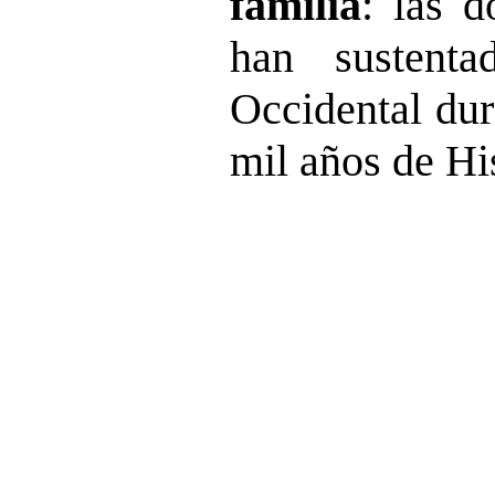
familia
: las d
han sustenta
Occidental dur
mil años de His