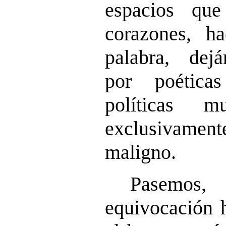
espacios qu
corazones, h
palabra, dej
por poética
políticas m
exclusivamente
maligno.
Pasemos
equivocación 