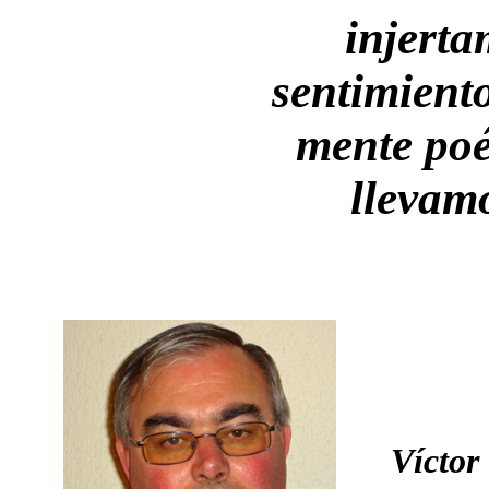
injert
sentimiento
mente poé
llevam
Víctor