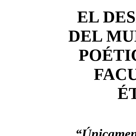
EL DE
DEL MU
POÉTI
FAC
É
“Únicament