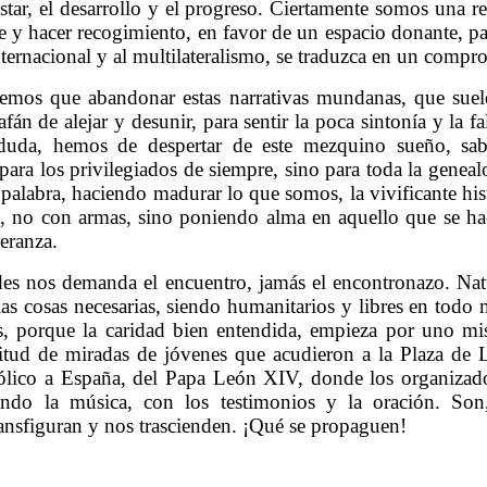
tar, el desarrollo y el progreso. Ciertamente somos una rea
e y hacer recogimiento, en favor de un espacio donante, pa
nternacional y al multilateralismo, se traduzca en un compr
mos que abandonar estas narrativas mundanas, que suele
fán de alejar y desunir, para sentir la poca sintonía y la 
n duda, hemos de despertar de este mezquino sueño, sa
para los privilegiados de siempre, sino para toda la gene
 palabra, haciendo madurar lo que somos, la vivificante hist
, no con armas, sino poniendo alma en aquello que se hac
eranza.
des nos demanda el encuentro, jamás el encontronazo. Nat
as cosas necesarias, siendo humanitarios y libres en tod
, porque la caridad bien entendida, empieza por uno m
itud de miradas de jóvenes que acudieron a la Plaza de L
tólico a España, del Papa León XIV, donde los organizado
ndo la música, con los testimonios y la oración. Son,
ransfiguran y nos trascienden. ¡Qué se propaguen!