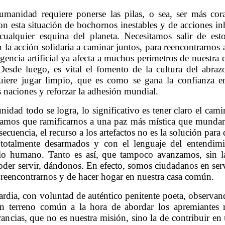
umanidad requiere ponerse las pilas, o sea, ser más c
on esta situación de bochornos inestables y de acciones 
 cualquier esquina del planeta. Necesitamos salir de es
 la acción solidaria a caminar juntos, para reencontrarnos 
igencia artificial ya afecta a muchos perímetros de nuestra 
esde luego, es vital el fomento de la cultura del abrazo
uiere jugar limpio, que es como se gana la confianza ent
las naciones y reforzar la adhesión mundial.
ad todo se logra, lo significativo es tener claro el camin
gamos que ramificarnos a una paz más mística que mundana
cuencia, el recurso a los artefactos no es la solución para d
 totalmente desarmados y con el lenguaje del entendim
 lo humano. Tanto es así, que tampoco avanzamos, sin la
er servir, dándonos. En efecto, somos ciudadanos en servi
 reencontrarnos y de hacer hogar en nuestra casa común.
ardia, con voluntad de auténtico penitente poeta, observand
 un terreno común a la hora de abordar los apremiantes r
ancias, que no es nuestra misión, sino la de contribuir en