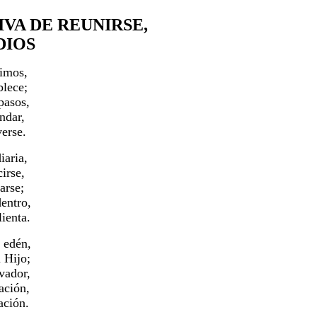
IVA DE REUNIRSE,
DIOS
imos,
blece;
pasos,
ndar,
verse.
iaria,
irse,
arse;
entro,
lienta.
 edén,
l Hijo;
vador,
ación,
ación.