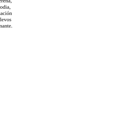
erena,
odia,
uación
elevos
nante.