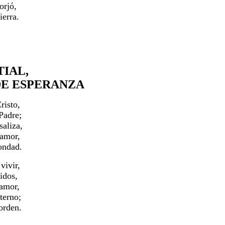
orjó,
ierra.
TIAL,
E ESPERANZA
risto,
Padre;
aliza,
 amor,
bondad.
vivir,
idos,
 amor,
terno;
orden.