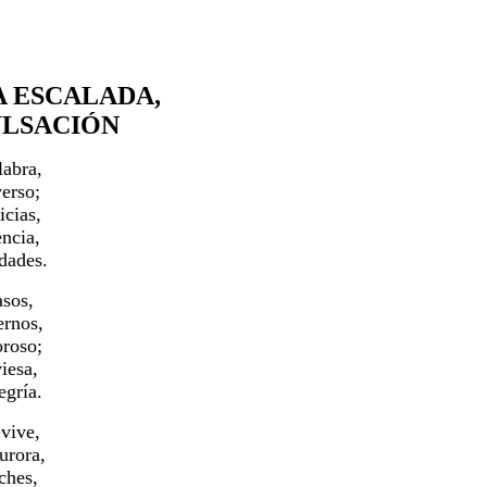
LA ESCALADA,
ULSACIÓN
labra,
verso;
icias,
ncia,
idades.
asos,
ernos,
oroso;
viesa,
egría.
vive,
urora,
ches,