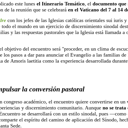
icado este lunes
el Itinerario Temático
, el
documento que 
n de la reunión que se celebrará
en el Vaticano del 7 al 14 
dre
con los jefes de las Iglesias católicas orientales sui iuris y
 todo el mundo en un ejercicio de discernimiento sinodal desti
ilias y las respuestas pastorales que la Iglesia está llamada a 
l objetivo del encuentro será "proceder, en un clima de escuc
e los pasos a dar para anunciar el Evangelio a las familias d
za de Amoris laetitia como la experiencia desarrollada durante
pulsar la conversión pastoral
n congreso académico, el encuentro quiere convertirse en un 
periencias y discernimiento comunitario. Aunque
no se trata
Encuentro se desarrollará con un estilo sinodal, pues —como
comparte el espíritu del camino de aplicación del Sínodo, hec
Santa Sede.