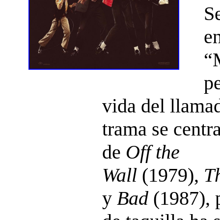
S
en
“
pe
vida del llama
trama se centr
de
Off the
Wall
(1979),
Th
y
Bad
(1987), p