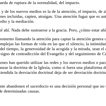
queda de ruptura de la normalidad, del impacto.
y de los nuevos medios es la de la atención, el impacto, de a
nes incluidas, capten, atraigan. Una atención fugaz que es aut
medio y la mediación.
té ahí. Nada debe sustraerse a la gracia. Pero, ¿cómo estar ah
momento llamando la atención para captar la atención genera 
mplejas las formas de vida en las que el silencio, la intimidad 
 del tiempo, la generosidad de la acogida y la mirada, sean el
signo de contradicción del Evangelio y del seguimiento de Cr
nes han querido utilizar las redes y los nuevos medios o para
vanzar la doctrina de la Iglesia, como si fuera una plataforma 
ndida la desviación doctrinal deja de ser desviación doctrina
te abandonen el sacerdocio es una decisión personal que no t
de determinadas causas.