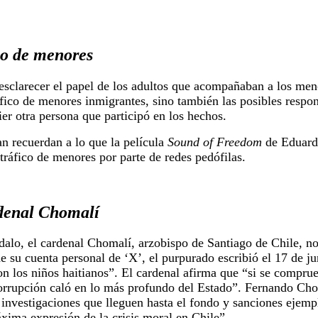
ico de menores
esclarecer el papel de los adultos que acompañaban a los men
áfico de menores inmigrantes, sino también las posibles respon
ier otra persona que participó en los hechos.
n recuerdan a lo que la película
Sound of Freedom
de Eduardo
tráfico de menores por parte de redes pedófilas.
rdenal Chomalí
dalo, el cardenal Chomalí, arzobispo de Santiago de Chile, n
de su cuenta personal de ‘X’, el purpurado escribió el 17 de ju
n los niños haitianos”. El cardenal afirma que “si se compru
corrupción caló en lo más profundo del Estado”. Fernando Cho
 investigaciones que lleguen hasta el fondo y sanciones ejemp
xima expresión de la crisis moral en Chile”.