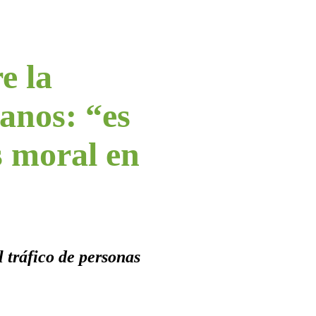
e la
ianos: “es
s moral en
l tráfico de personas