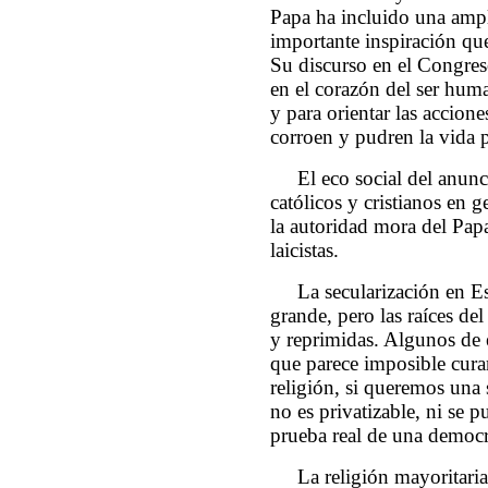
Papa ha incluido una ampl
importante inspiración que
Su discurso en el Congreso
en el corazón del ser hum
y para orientar las accio
corroen y pudren la vida p
El eco social del anun
católicos y cristianos en
la autoridad mora del Papa
laicistas.
La secularización en E
grande, pero las raíces de
y reprimidas. Algunos de 
que parece imposible curar
religión, si queremos una
no es privatizable, ni se p
prueba real de una democr
La religión mayoritaria