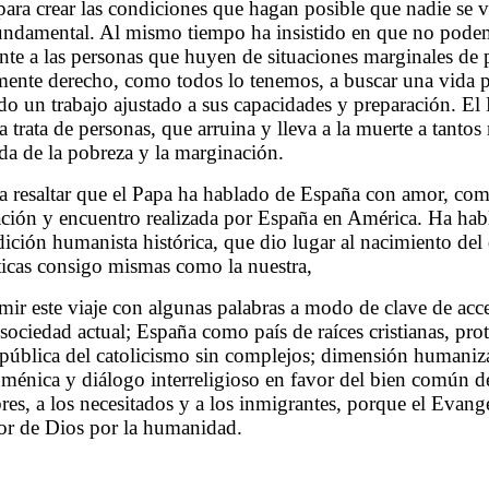
para crear las condiciones que hagan posible que nadie se ve
fundamental. Al mismo tiempo ha insistido en que no podem
ente a las personas que huyen de situaciones marginales de
mente derecho, como todos lo tenemos, a buscar una vida p
o un trabajo ajustado a sus capacidades y preparación. El
la trata de personas, que arruina y lleva a la muerte a tanto
a de la pobreza y la marginación.
a resaltar que el Papa ha hablado de España con amor, co
zación y encuentro realizada por España en América. Ha hab
dición humanista histórica, que dio lugar al nacimiento del
íticas consigo mismas como la nuestra,
ir este viaje con algunas palabras a modo de clave de acces
sociedad actual; España como país de raíces cristianas, pro
 pública del catolicismo sin complejos; dimensión humaniza
uménica y diálogo interreligioso en favor del bien común de
bres, a los necesitados y a los inmigrantes, porque el Evang
mor de Dios por la humanidad.