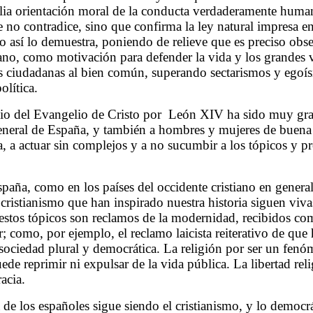
ia orientación moral de la conducta verdaderamente humana
 no contradice, sino que confirma la ley natural impresa e
 así lo demuestra, poniendo de relieve que es preciso obser
ano, como motivación para defender la vida y los grandes v
nes ciudadanas al bien común, superando sectarismos y egoís
olítica.
cio del Evangelio de Cristo por León XIV ha sido muy gra
 general de España, y también a hombres y mujeres de buen
, a actuar sin complejos y a no sucumbir a los tópicos y pre
spaña, como en los países del occidente cristiano en gener
l cristianismo que han inspirado nuestra historia siguen viv
estos tópicos son reclamos de la modernidad, recibidos co
; como, por ejemplo, el reclamo laicista reiterativo de que 
 sociedad plural y democrática. La religión por ser un fe
uede reprimir ni expulsar de la vida pública. La libertad rel
acia.
 de los españoles sigue siendo el cristianismo, y lo democrá