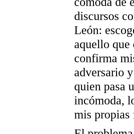
cómoda de e
discursos c
León: escog
aquello que 
confirma mi
adversario 
quien pasa 
incómoda, l
mis propias 
El problema