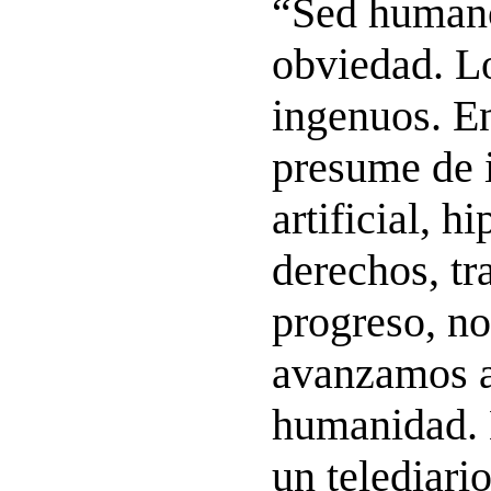
“Sed humano
obviedad. L
ingenuos. E
presume de i
artificial, h
derechos, tr
progreso, n
avanzamos a
humanidad. 
un telediari