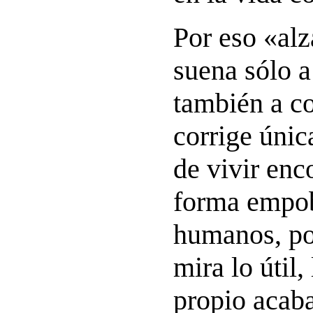
Por eso «alz
suena sólo a
también a co
corrige úni
de vivir enc
forma empob
humanos, po
mira lo útil,
propio acab