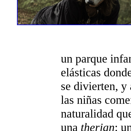
un parque infa
elásticas dond
se divierten, y
las niñas come
naturalidad qu
una
therian
: u