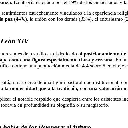
ranza
. La alegría es citada por el 59% de los encuestados y l
s sentimientos estrechamente vinculados a la experiencia reli
la paz
(44%), la unión con los demás (33%), el entusiasmo (
 León XIV
teresantes del estudio es el dedicado
al posicionamiento d
Papa como una figura especialmente clara y cercana
. En un
ífice obtiene una puntuación media de 4,4 sobre 5 en el eje c
sitúan más cerca de una figura pastoral que institucional, co
 la modernidad que a la tradición, con una valoración me
licar el notable respaldo que despierta entre los asistentes 
todavía en profundidad su biografía o su magisterio.
hable de los jóvenes y el futuro