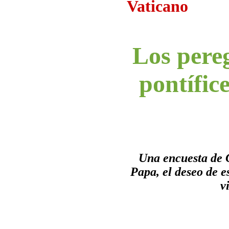
Vaticano
Los pere
pontífic
Una encuesta de G
Papa, el deseo de e
v