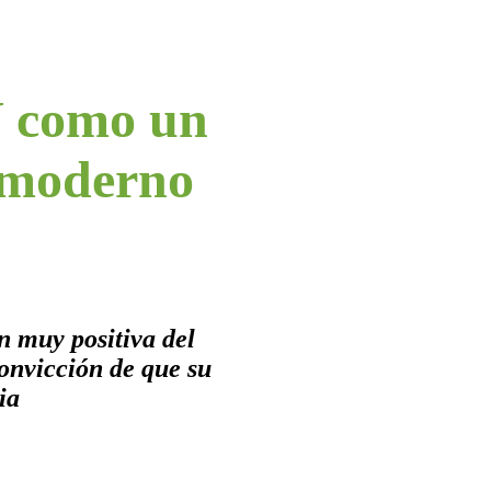
V como un
s moderno
n muy positiva del
convicción de que su
ia