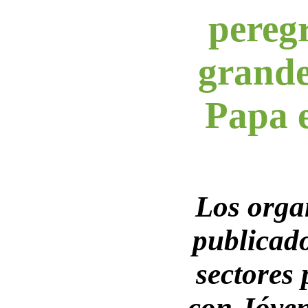
peregr
grande
Papa 
Los orga
publicado
sectores 
con Jóven