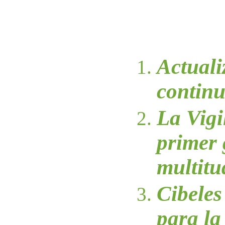
Actual
contin
La Vigi
primer 
multitu
Cibeles
para la