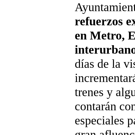
Ayuntamient
refuerzos e
en Metro, 
interurban
días de la vi
incrementará
trenes y alg
contarán con
especiales p
gran afluenc