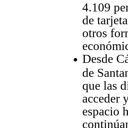
4.109 per
de tarje
otros fo
económi
Desde Cá
de Santa
que las d
acceder 
espacio 
continúa