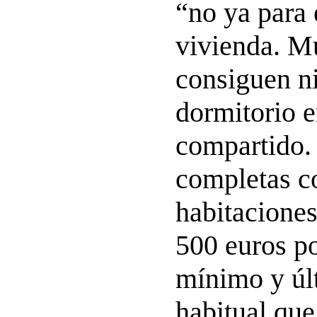
“no ya para 
vivienda. M
consiguen ni
dormitorio e
compartido.
completas c
habitacione
500 euros p
mínimo y úl
habitual que