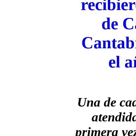
recibie
de C
Cantab
el 
Una de cad
atendid
primera vez