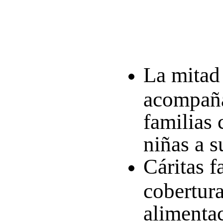
La mitad
acompañ
familias 
niñas a s
Cáritas
fa
cobertur
alimentac