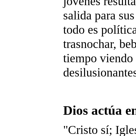
jóvenes resulta
salida para su
todo es políti
trasnochar, beb
tiempo viendo 
desilusionantes
Dios actúa en
"Cristo sí; Igl