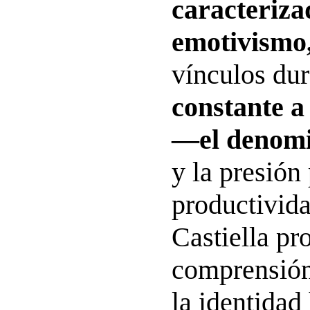
caracteriza
emotivismo
vínculos du
constante a
—el deno
y la presión 
productivid
Castiella pr
comprensión
la identida