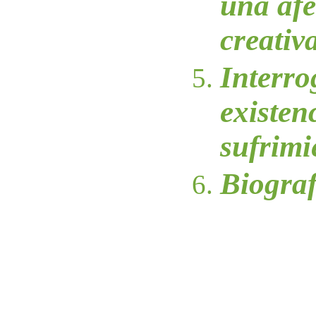
una afe
creativ
Interro
existen
sufrimi
Biograf