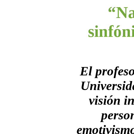
“Na
sinfón
El profeso
Universid
visión i
person
emotivismo