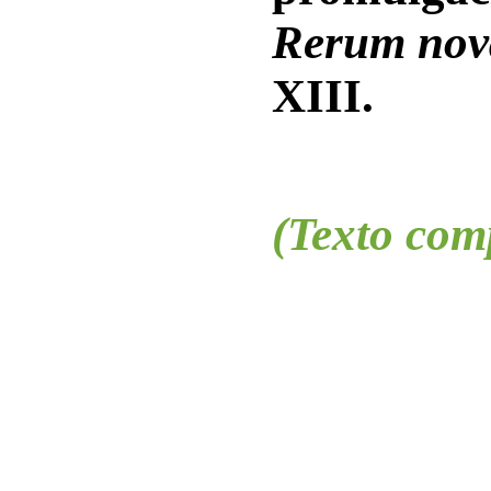
Rerum no
XIII.
(Texto comp