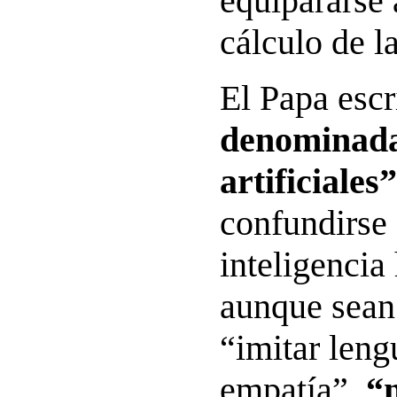
equipararse 
cálculo de l
El Papa esc
denominadas
artificiales”
confundirse 
inteligenci
aunque sean
“imitar leng
empatía”,
“