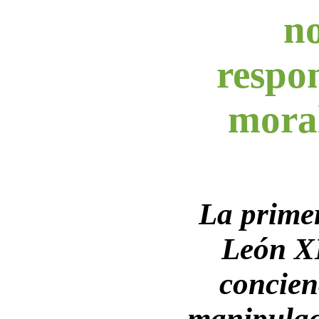
no
respo
mora
La primer
León X
concien
manipulac