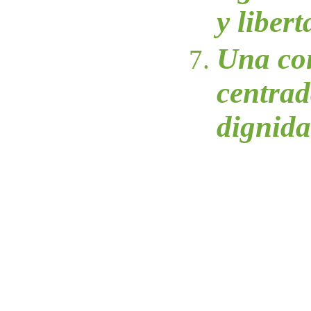
y liber
Una co
centrad
dignid