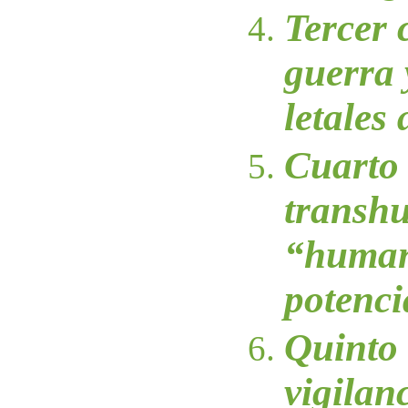
Tercer 
guerra 
letales
Cuarto 
transh
“huma
potenc
Quinto 
vigilanc