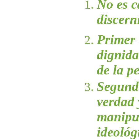
No es c
discerni
Primer 
dignida
de la 
Segundo
verdad 
manipu
ideológ