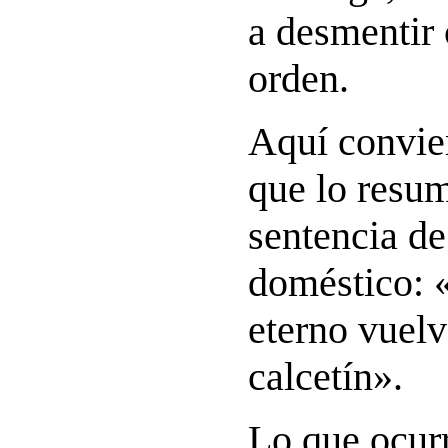
a desmentir 
orden.
Aquí convien
que lo resu
sentencia de
doméstico: «
eterno vuel
calcetín».
Lo que ocurr