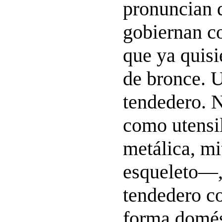
pronuncian d
gobiernan co
que ya quisi
de bronce. U
tendedero. 
como utensi
metálica, mi
esqueleto—,
tendedero c
forma domés