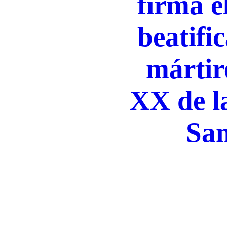
firma e
beatifi
mártire
XX de la
Sa