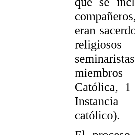
que se inc
compañeros,
eran sacerd
religioso
seminarist
miembros
Católica, 1
Instanci
católico).
El proceso