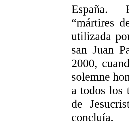
España. E
“mártires d
utilizada p
san Juan Pa
2000, cuand
solemne ho
a todos los 
de Jesucris
concluía.