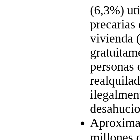
(6,3%) ut
precarias 
vivienda (
gratuitam
personas o
realquila
ilegalmen
desahucio
Aproxima
millones 