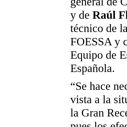
general de C
y de
Raúl F
técnico de l
FOESSA y c
Equipo de Es
Española.
“Se hace nec
vista a la si
la Gran Rec
pues los efec