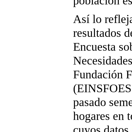
población e
Así lo reflej
resultados d
Encuesta sob
Necesidades 
Fundación
(EINSFOESSA
pasado seme
hogares en t
cuyos datos 