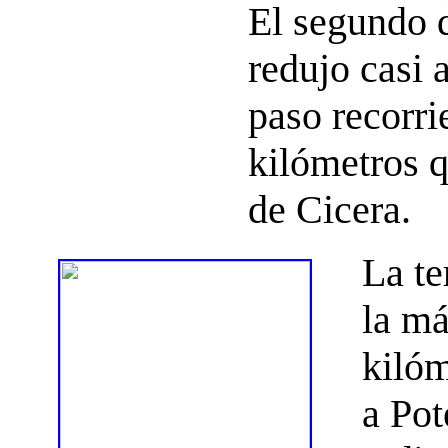
El segundo d
redujo casi 
paso recorri
kilómetros 
de Cicera.
La te
la má
kilóm
a Pot