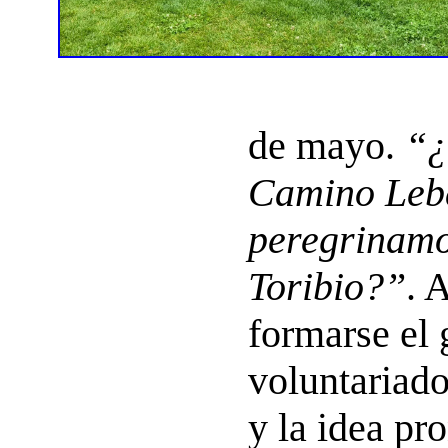
de mayo.
“¿
Camino Leb
peregrinamo
Toribio?”
. 
formarse el 
voluntariado
y la idea pr