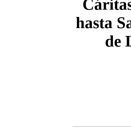
Cárita
hasta S
de 