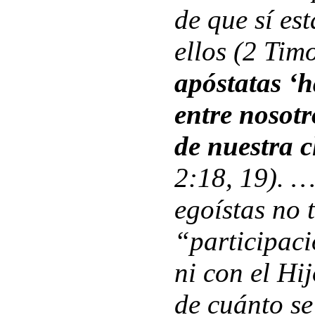
de que sí es
ellos (2 Tim
apóstatas ‘h
entre nosot
de nuestra c
2:18, 19). …
egoístas no 
“participac
ni con el Hi
de cuánto se