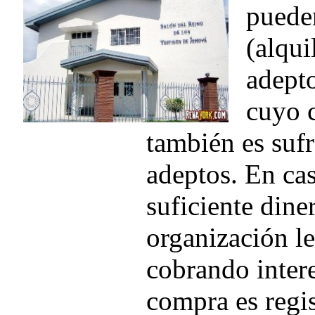
pueden
(alqui
adept
cuyo c
también es suf
adeptos. En cas
suficiente dine
organización le
cobrando intere
compra es regi