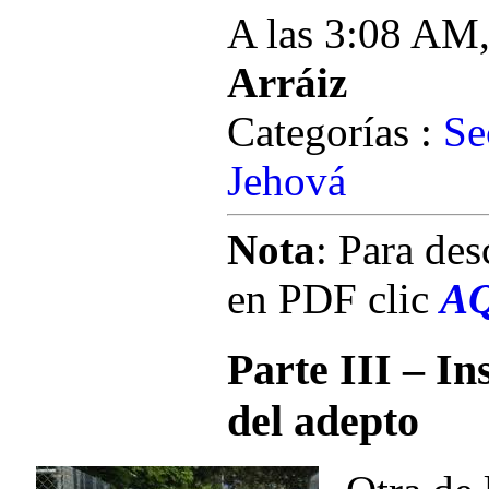
A las 3:08 AM
Arráiz
Categorías :
Se
Jehová
Nota
: Para des
en PDF clic
A
Parte III – I
del adepto