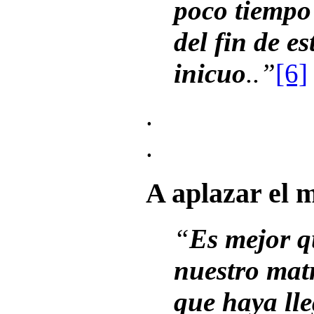
poco tiempo
del fin de e
inicuo
..”
[6]
.
.
A aplazar el 
“
Es mejor 
nuestro mat
que haya lle