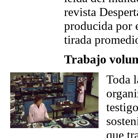
revista Desper
producida por e
tirada promedi
Trabajo volun
Toda l
organi
testig
sosten
que tr