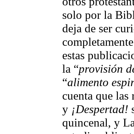
otros protestan
solo por la Bib
deja de ser cur
completamente
estas publicac
la “
provisión d
“
alimento espir
cuenta que las 
y
¡Despertad!
s
quincenal, y La