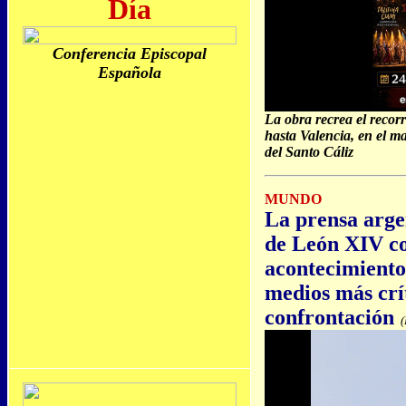
Día
Conferencia Episcopal
Española
La obra recrea el recorr
hasta Valencia, en el m
del Santo Cáliz
MUNDO
La prensa argen
de León XIV c
acontecimiento 
medios más crí
confrontación
(