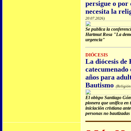
persigue o por
necesita la reli
20.07.2026)
Se publica la conferenc
Hartmut Rosa "La democ
urgencia"
DIÓCESIS
La diócesis de
catecumenado o
años para adult
Bautismo
(Religión
El obispo Santiago Góm
pionera que unifica en t
iniciación cristiana ant
personas no bautizadas