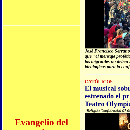
José Francisco Serrano
que "el mensaje proféti
los migrantes no deben 
ideológicos para la con
CATÓLICOS
El musical sobr
estrenado el p
Teatro Olympia
(ReligiónConfidencial 07.0
Evangelio del