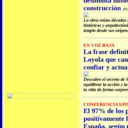
desmonta mitos
construcción
(Re
La obra reúne décadas d
históricas y arquitectón
templo desde sus orígene
EN VOZ BAJA
La frase defini
Loyola que cam
confiar y actua
Descubre el secreto de 
equilibrar la acción y l
tu vida de forma sorpre
CONFERENCIA EPI
El 97% de los 
positivamente l
España, según 