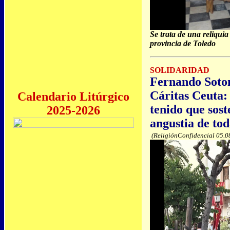
Se trata de una reliquia
provincia de Toledo
SOLIDARIDAD
Fernando Sotom
Cáritas Ceuta
Calendario Litúrgico
tenido que sost
2025-2026
angustia de to
(ReligiónConfidencial 05.0