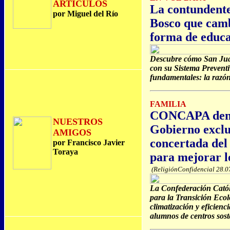
ARTÍCULOS
La contundente
por Miguel del Río
Bosco que camb
forma de educ
Descubre cómo San Jua
con su Sistema Preventi
fundamentales: la razón,
FAMILIA
CONCAPA denu
NUESTROS
Gobierno exclu
AMIGOS
concertada de
por Francisco Javier
Toraya
para mejorar lo
(ReligiónConfidencial 28.0
La Confederación Católi
para la Transición Ecol
climatización y eficienc
alumnos de centros sost