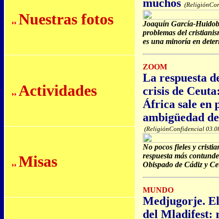
muchos
(ReligiónCon
Nuestras fotos
Joaquín García-Huidobr
problemas del cristianis
es una minoría en dete
ZOOM
La respuesta de
Actividades
crisis de Ceut
África sale en 
ambigüedad de
(ReligiónConfidencial 03.0
No pocos fieles y cristi
respuesta más contunden
Misas
Obispado de Cádiz y Ceu
MUNDO
Medjugorje. El
del Mladifest: