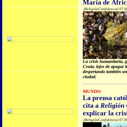
María de Áfric
(ReligiónConfidencial 07.0
La crisis humanitaria, g
Ceuta, lejos de apagar l
despertando también una
ciudad.
MUNDO
La prensa cató
cita a
Religión
explicar la cri
(ReligiónConfidencial 07.0