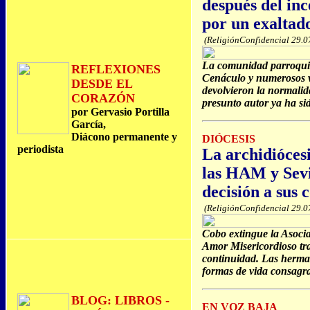
después del inc
por un exaltad
(ReligiónConfidencial 29.0
La comunidad parroquia
REFLEXIONES
Cenáculo y numerosos vo
DESDE EL
devolvieron la normalid
CORAZÓN
presunto autor ya ha si
por Gervasio Portilla
García,
Diácono permanente y
DIÓCESIS
periodista
La archidióces
las HAM y Sevi
decisión a sus
(ReligiónConfidencial 29.0
Cobo extingue la Asocia
Amor Misericordioso tra
continuidad. Las herma
formas de vida consagr
BLOG: LIBROS -
EN VOZ BAJA