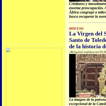
Cristianos y musulmanes
enorme preocupación. Ad
África congregó a mile
busca recuperar la nor
DIÓCESIS
La Virgen del 
Santo de Toled
de la historia 
(ReligiónConfidencial 05.0
La imagen de la patron
excepcional de la Cated