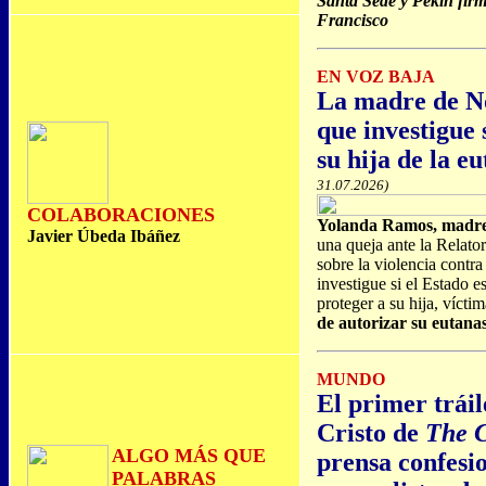
Santa Sede y Pekín firm
Francisco
EN VOZ BAJA
La madre de No
que investigue 
su hija de la e
31.07.2026)
COLABORACIONES
Yolanda Ramos, madre 
Javier Úbeda Ibáñez
una queja ante la Relato
sobre la violencia contra
investigue si el Estado 
proteger a su hija, vícti
de autorizar su eutana
MUNDO
El primer tráil
Cristo de
The 
ALGO MÁS QUE
prensa confesi
PALABRAS