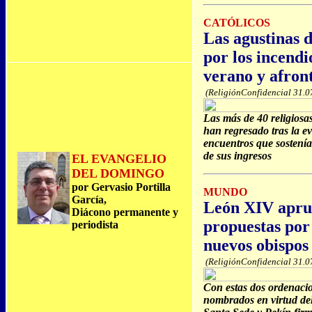
CATÓLICOS
Las agustinas d
por los incendi
verano y afront
(ReligiónConfidencial 31.0
Las más de 40 religiosa
han regresado tras la e
encuentros que sostenía
de sus ingresos
EL EVANGELIO
DEL DOMINGO
por Gervasio Portilla
MUNDO
García,
León XIV aprue
Diácono permanente y
propuestas por
periodista
nuevos obispos 
(ReligiónConfidencial 31.0
Con estas dos ordenacio
nombrados en virtud del