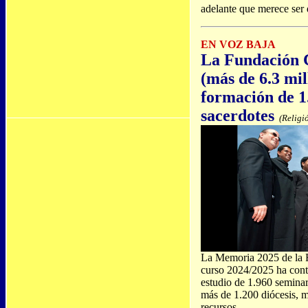
adelante que merece ser 
EN VOZ BAJA
La Fundación 
(más de 6.3 mil
formación de 1
sacerdotes
(Religi
La Memoria 2025 de la 
curso 2024/2025 ha contr
estudio de 1.960 seminar
más de 1.200 diócesis, m
recursos.