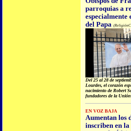
Obispos de Fran
parroquias a r
especialmente e
del Papa
(ReligiónC
Del 25 al 28 de septiemb
Lourdes, el corazón espi
nacimiento de Robert S
fundadores de la Unió
EN VOZ BAJA
Aumentan los d
inscriben en l